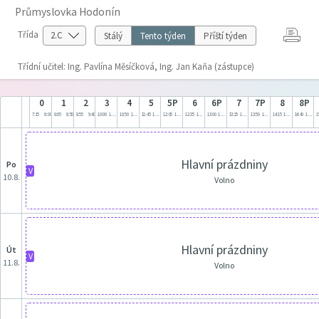
Průmyslovka Hodonín
Třída
Stálý
Tento týden
Příští týden
Třídní učitel: Ing. Pavlína Měsíčková, Ing. Jan Kaňa (zástupce)
0
1
2
3
4
5
5P
6
6P
7
7P
8
8P
7:15
8:00
8:05
8:50
8:55
9:40
10:00
10:45
10:50
11:35
11:45
12:30
12:05
12:50
12:35
13:20
13:00
13:45
13:25
14:10
13:50
14:35
14:15
15:00
14:40
15:25
1
Hlavní prázdniny
po
V
10.8.
Volno
Hlavní prázdniny
út
V
11.8.
Volno